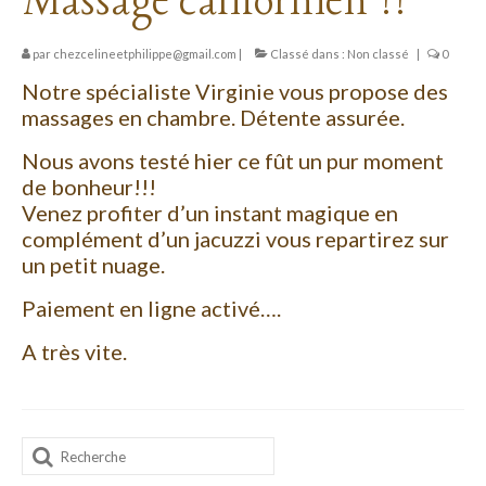
Massage californien !!
Chambre marie aux portes du parc naturel
des Pyrénées Ariégeoises.
par
chezcelineetphilippe@gmail.com
|
Classé dans :
Non classé
|
0
Chambre parentale proche des célèbres
Notre spécialiste Virginie vous propose des
grottes du mas d’azil
massages en chambre. Détente assurée.
Appartement 3*
Nous avons testé hier ce fût un pur moment
de bonheur!!!
Séjours sur mesure
Venez profiter d’un instant magique en
Séjour en amoureux avec jacuzzi à une
complément d’un jacuzzi vous repartirez sur
heure de Toulouse;
un petit nuage.
Séjours en famille
Paiement en ligne activé….
Séjour entre amis en Ariège;
A très vite.
Soirée étape dans la vallée de la Léze :
Equipements extérieurs
Rechercher
:
La piscine