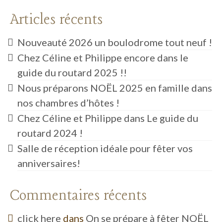
Le jacuzzi
Articles récents
L’aire de jeux
Nouveauté 2026 un boulodrome tout neuf !
Le potager et la basse cour
Chez Céline et Philippe encore dans le
guide du routard 2025 !!
La table d’hôtes
Nous préparons NOËL 2025 en famille dans
Tarifs hébergements
nos chambres d’hôtes !
Chez Céline et Philippe dans Le guide du
routard 2024 !
Salle de réception idéale pour fêter vos
anniversaires!
Commentaires récents
click here
dans
On se prépare à fêter NOËL