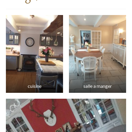
Chambre marie aux portes du parc naturel
des Pyrénées Ariégeoises.
Chambre parentale proche des célèbres
grottes du mas d’azil
Appartement 3*
Séjours sur mesure
Séjour en amoureux avec jacuzzi à une
heure de Toulouse;
Séjours en famille
cuisine
salle a manger
Séjour entre amis en Ariège;
Soirée étape dans la vallée de la Léze :
Equipements extérieurs
La piscine