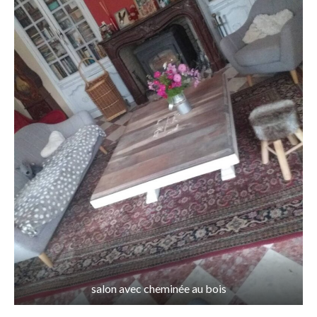
Le jacuzzi
L’aire de jeux
Le potager et la basse cour
La table d’hôtes
Tarifs hébergements
salon avec cheminée au bois