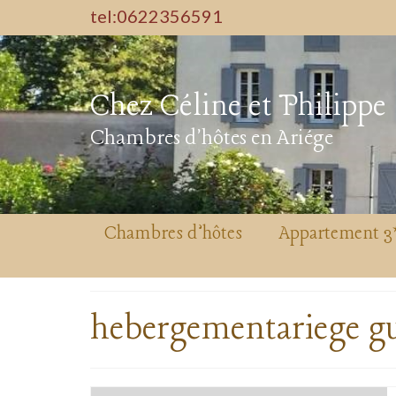
tel:0622356591
Chez Céline et Philippe
Chambres d'hôtes en Ariége
Chambres d’hôtes
Appartement 3
hebergementariege gu