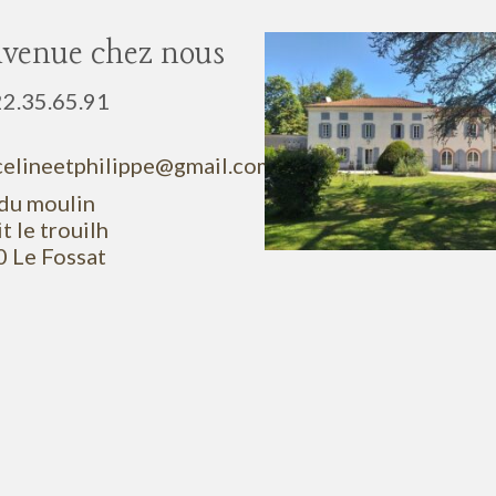
nvenue chez nous
22.35.65.91
celineetphilippe@gmail.com
 du moulin
it le trouilh
 Le Fossat