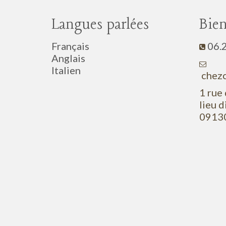
Langues parlées
Bie
Français
06.
Anglais
Italien
c
hez
1 rue
lieu d
09130